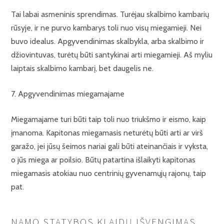
Tai labai asmeninis sprendimas. Turėjau skalbimo kambarių
rūsyje, ir ne purvo kambarys toli nuo visų miegamieji. Nei
buvo idealus. Apgyvendinimas skalbykla, arba skalbimo ir
džiovintuvas, turėtų būti santykinai arti miegamieji. Aš myliu
laiptais skalbimo kambarį, bet daugelis ne.
7. Apgyvendinimas miegamajame
Miegamajame turi būti taip toli nuo triukšmo ir eismo, kaip
įmanoma. Kapitonas miegamasis neturėtų būti arti ar virš
garažo, jei jūsų šeimos nariai gali būti ateinančiais ir vyksta,
o jūs miega ar poilsio. Būtų patartina išlaikyti kapitonas
miegamasis atokiau nuo centrinių gyvenamųjų rajonų, taip
pat.
NAMO STATYBOS KLAIDŲ IŠVENGIMAS