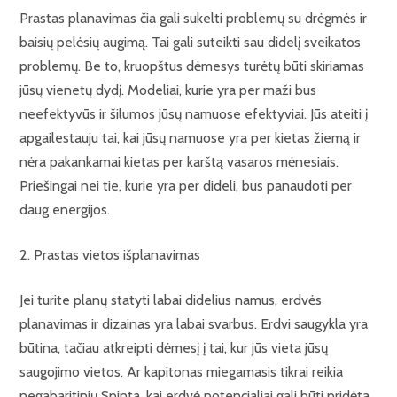
Prastas planavimas čia gali sukelti problemų su drėgmės ir
baisių pelėsių augimą. Tai gali suteikti sau didelį sveikatos
problemų. Be to, kruopštus dėmesys turėtų būti skiriamas
jūsų vienetų dydį. Modeliai, kurie yra per maži bus
neefektyvūs ir šilumos jūsų namuose efektyviai. Jūs ateiti į
apgailestauju tai, kai jūsų namuose yra per kietas žiemą ir
nėra pakankamai kietas per karštą vasaros mėnesiais.
Priešingai nei tie, kurie yra per dideli, bus panaudoti per
daug energijos.
2. Prastas vietos išplanavimas
Jei turite planų statyti labai didelius namus, erdvės
planavimas ir dizainas yra labai svarbus. Erdvi saugykla yra
būtina, tačiau atkreipti dėmesį į tai, kur jūs vieta jūsų
saugojimo vietos. Ar kapitonas miegamasis tikrai reikia
negabaritinių Spinta, kai erdvė potencialiai gali būti pridėta