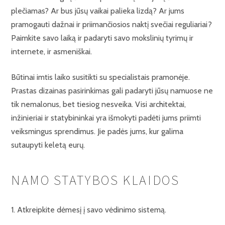
plečiamas? Ar bus jūsų vaikai palieka lizdą? Ar jums
pramogauti dažnai ir priimančiosios naktį svečiai reguliariai?
Paimkite savo laiką ir padaryti savo mokslinių tyrimų ir
internete, ir asmeniškai.
Būtinai imtis laiko susitikti su specialistais pramonėje.
Prastas dizainas pasirinkimas gali padaryti jūsų namuose ne
tik nemalonus, bet tiesiog nesveika. Visi architektai,
inžinieriai ir statybininkai yra išmokyti padėti jums priimti
veiksmingus sprendimus. Jie padės jums, kur galima
sutaupyti keletą eurų.
NAMO STATYBOS KLAIDOS
1. Atkreipkite dėmesį į savo vėdinimo sistemą.