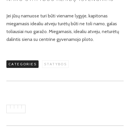
Jei jūsų namuose turi būti viename lygyje, kapitonas
miegamasis idealiu atveju turėtų būti ne toli namo, galas
toliausiai nuo garažo. Miegamasis, idealiu atveju, neturėtų
dalintis siena su centrine gyvenamojo ploto.
CATEGORIES
STATYBOS