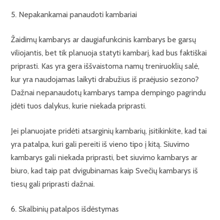
5. Nepakankamai panaudoti kambariai
Žaidimų kambarys ar daugiafunkcinis kambarys be garsų
viliojantis, bet tik planuoja statyti kambarį, kad bus faktiškai
priprasti. Kas yra gera iššvaistoma namų treniruoklių salė,
kur yra naudojamas laikyti drabužius iš praėjusio sezono?
Dažnai nepanaudotų kambarys tampa dempingo pagrindu
įdėti tuos dalykus, kurie niekada priprasti.
Jei planuojate pridėti atsarginių kambarių, įsitikinkite, kad tai
yra patalpa, kuri gali pereiti iš vieno tipo į kitą. Siuvimo
kambarys gali niekada priprasti, bet siuvimo kambarys ar
biuro, kad taip pat dvigubinamas kaip Svečių kambarys iš
tiesų gali priprasti dažnai.
6. Skalbinių patalpos išdėstymas