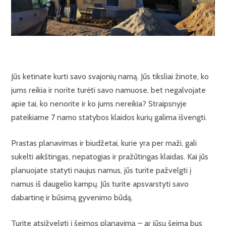
Jūs ketinate kurti savo svajonių namą. Jūs tiksliai žinote, ko
jums reikia ir norite turėti savo namuose, bet negalvojate
apie tai, ko nenorite ir ko jums nereikia? Straipsnyje
pateikiame 7 namo statybos klaidos kurių galima išvengti.
Prastas planavimas ir biudžetai, kurie yra per maži, gali
sukelti aikštingas, nepatogias ir pražūtingas klaidas. Kai jūs
planuojate statyti naujus namus, jūs turite pažvelgti į
namus iš daugelio kampų. Jūs turite apsvarstyti savo
dabartinę ir būsimą gyvenimo būdą.
Turite atsižvelgti į šeimos planavimą – ar jūsų šeima bus