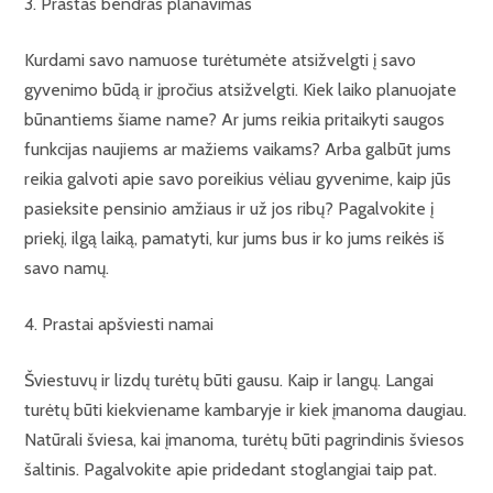
3. Prastas bendras planavimas
Kurdami savo namuose turėtumėte atsižvelgti į savo
gyvenimo būdą ir įpročius atsižvelgti. Kiek laiko planuojate
būnantiems šiame name? Ar jums reikia pritaikyti saugos
funkcijas naujiems ar mažiems vaikams? Arba galbūt jums
reikia galvoti apie savo poreikius vėliau gyvenime, kaip jūs
pasieksite pensinio amžiaus ir už jos ribų? Pagalvokite į
priekį, ilgą laiką, pamatyti, kur jums bus ir ko jums reikės iš
savo namų.
4. Prastai apšviesti namai
Šviestuvų ir lizdų turėtų būti gausu. Kaip ir langų. Langai
turėtų būti kiekviename kambaryje ir kiek įmanoma daugiau.
Natūrali šviesa, kai įmanoma, turėtų būti pagrindinis šviesos
šaltinis. Pagalvokite apie pridedant stoglangiai taip pat.