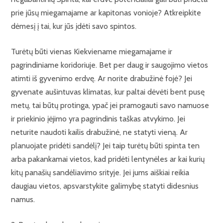
prie jūsų miegamajame ar kapitonas vonioje? Atkreipkite
dėmesį į tai, kur jūs įdėti savo spintos.
Turėtų būti vienas Kiekviename miegamajame ir
pagrindiniame koridoriuje. Bet per daug ir saugojimo vietos
atimti iš gyvenimo erdvę. Ar norite drabužinė fojė? Jei
gyvenate aušintuvas klimatas, kur paltai dėvėti bent pusę
metų, tai būtų protinga, ypač jei pramogauti savo namuose
ir priekinio įėjimo yra pagrindinis taškas atvykimo. Jei
neturite naudoti kailis drabužinė, ne statyti vieną. Ar
planuojate pridėti sandėlį? Jei taip turėtų būti spinta ten
arba pakankamai vietos, kad pridėti lentynėles ar kai kurių
kitų panašių sandėliavimo srityje. Jei jums aiškiai reikia
daugiau vietos, apsvarstykite galimybę statyti didesnius
namus.