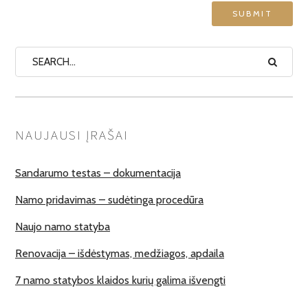
NAUJAUSI ĮRAŠAI
Sandarumo testas – dokumentacija
Namo pridavimas – sudėtinga procedūra
Naujo namo statyba
Renovacija – išdėstymas, medžiagos, apdaila
7 namo statybos klaidos kurių galima išvengti